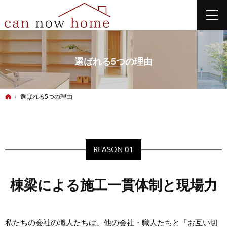
選ばれる5つの理由
ホーム
選ばれる5つの理由
REASON 01
棟梁による施工一貫体制と
現場力
私たちの会社の職人たちは、他の会社・職人たちと「お互い切