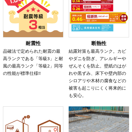
耐震性
断熱性
品確法で定められた耐震の最
結露対策も最高ランク。カビ
高ランクである「等級3」と耐
やダニを防ぎ、アレルギーや
風の最高ランク「等級2」同等
ぜんそくを防止。壁紙のはが
の性能が標準仕様!!
れや黒ずみ、床下や壁内部の
シロアリや木材の腐食などの
被害も起こりにくく将来的に
も安心。