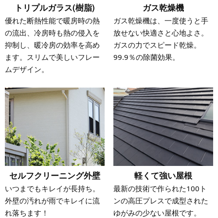
トリプルガラス(樹脂)
ガス乾燥機
優れた断熱性能で暖房時の熱
ガス乾燥機は、一度使うと手
の流出、冷房時も熱の侵入を
放せない快適さと心地よさ。
抑制し、暖冷房の効率を高め
ガスの力でスピード乾燥。
ます。スリムで美しいフレー
99.9％の除菌効果。
ムデザイン。
セルフクリーニング外壁
軽くて強い屋根
いつまでもキレイが長持ち。
最新の技術で作られた100ト
外壁の汚れが雨でキレイに流
ンの高圧プレスで成型された
れ落ちます！
ゆがみの少ない屋根です。